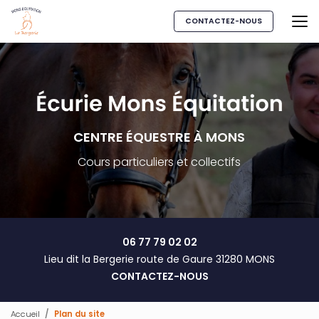
Aller
au
CONTACTEZ-NOUS
contenu
principal
CENTRE ÉQUESTRE À MONS
Cours particuliers et collectifs
06 77 79 02 02
Lieu dit la Bergerie route de Gaure 31280 MONS
CONTACTEZ-NOUS
Accueil
Plan du site