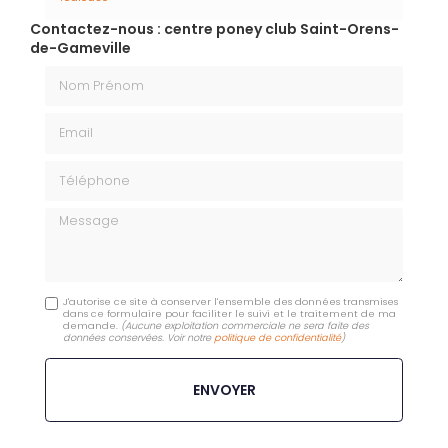
Contactez-nous : centre poney club Saint-Orens-
de-Gameville
Nom Prénom
Email
Téléphone
Message
J'autorise ce site à conserver l'ensemble des données transmises
dans ce formulaire pour faciliter le suivi et le traitement de ma
demande.
(Aucune exploitation commerciale ne sera faite des
données conservées. Voir notre
politique de confidentialité
)