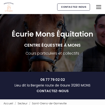
Aller
au
CONTACTEZ-NOUS
contenu
principal
CENTRE ÉQUESTRE À MONS
Cours particuliers et collectifs
06 77 79 02 02
Lieu dit la Bergerie route de Gaure 31280 MONS
CONTACTEZ-NOUS
Accueil
Secteur
Saint-Orens-de-Gameville