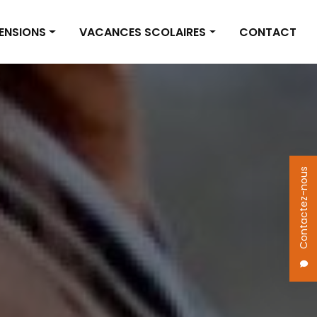
PENSIONS
VACANCES SCOLAIRES
CONTACT
on box
Vacances scolaires
on pré
Actualités
 des pensions
Contactez-nous