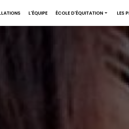
ALLATIONS
L'ÉQUIPE
ÉCOLE D'ÉQUITATION
LES 
Enseignement poney
Pensi
Enseignement cheval
Pensi
Planning
Tarif
Tarifs