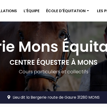
ALLATIONS
L'ÉQUIPE
ÉCOLE D'ÉQUITATION
LES 
Enseignement poney
Pensi
Enseignement cheval
Pensi
Planning
Tarif
Tarifs
CENTRE ÉQUESTRE À MONS
Cours particuliers et collectifs
Lieu dit la Bergerie route de Gaure 31280 MONS