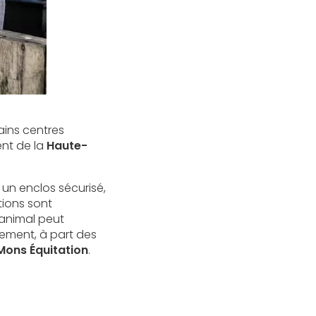
ins centres
ent de la
Haute-
 un enclos sécurisé,
tions sont
’animal peut
sement, à part des
Mons Équitation
.