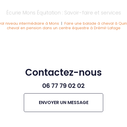
Écurie Mons Équitation : Savoir-faire et services
al niveau intermédiaire à Mons
|
Faire une balade à cheval à Quin
cheval en pension dans un centre équestre à Drémil-Lafage
Contactez-nous
06 77 79 02 02
ENVOYER UN MESSAGE