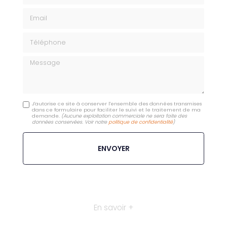
Email
Téléphone
Message
J'autorise ce site à conserver l'ensemble des données transmises
dans ce formulaire pour faciliter le suivi et le traitement de ma
demande.
(Aucune exploitation commerciale ne sera faite des
données conservées. Voir notre
politique de confidentialité
)
En savoir +