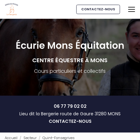
Aller
au
CONTACTEZ-NOUS
contenu
principal
CENTRE ÉQUESTRE À MONS
Cours particuliers et collectifs
06 77 79 02 02
Lieu dit la Bergerie route de Gaure 31280 MONS
CONTACTEZ-NOUS
Accueil
Secteur
Quint-Fonsegrives