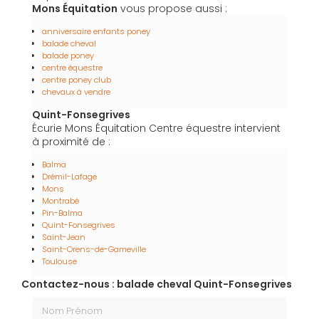
Mons Équitation
vous propose aussi :
anniversaire enfants poney
balade cheval
balade poney
centre équestre
centre poney club
chevaux à vendre
Quint-Fonsegrives
Écurie Mons Équitation Centre équestre intervient
à proximité de :
Balma
Drémil-Lafage
Mons
Montrabé
Pin-Balma
Quint-Fonsegrives
Saint-Jean
Saint-Orens-de-Gameville
Toulouse
Contactez-nous : balade cheval Quint-Fonsegrives
Nom Prénom