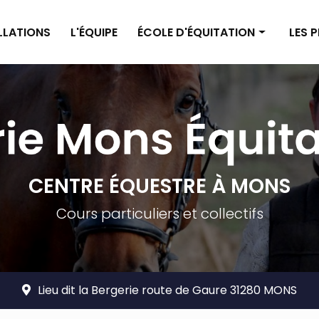
ALLATIONS
L'ÉQUIPE
ÉCOLE D'ÉQUITATION
LES 
Enseignement poney
Pensi
Enseignement cheval
Pensi
Planning
Tarif
Tarifs
CENTRE ÉQUESTRE À MONS
Cours particuliers et collectifs
Lieu dit la Bergerie route de Gaure 31280 MONS