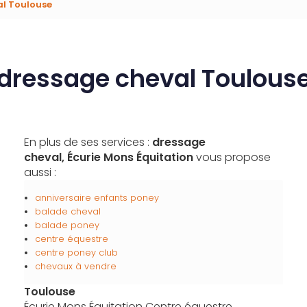
l Toulouse
dressage cheval Toulous
En plus de ses services :
dressage
cheval, Écurie Mons Équitation
vous propose
aussi :
anniversaire enfants poney
balade cheval
balade poney
centre équestre
centre poney club
chevaux à vendre
Toulouse
Écurie Mons Équitation Centre équestre