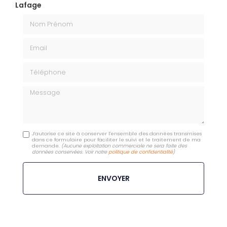
Lafage
Nom Prénom
Email
Téléphone
Message
J'autorise ce site à conserver l'ensemble des données transmises
dans ce formulaire pour faciliter le suivi et le traitement de ma
demande.
(Aucune exploitation commerciale ne sera faite des
données conservées. Voir notre
politique de confidentialité
)