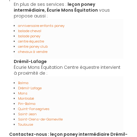
En plus de ses services :
leçon poney
intermédiaire, Écurie Mons Équitation
vous
propose aussi :
anniversaire enfants poney
balade cheval
balade poney
centre équestre
centre poney club
chevaux à vendre
Drémil-Lafage
Écurie Mons Équitation Centre équestre intervient
à proximité de :
Balma
Drémil-Lafage
Mons
Montrabé
Pin-Balma
Quint-Fonsegrives
Saint-Jean
Saint-Orens-de-Gameville
Toulouse
Contactez-nous : leçon poney intermédiaire Drémil-