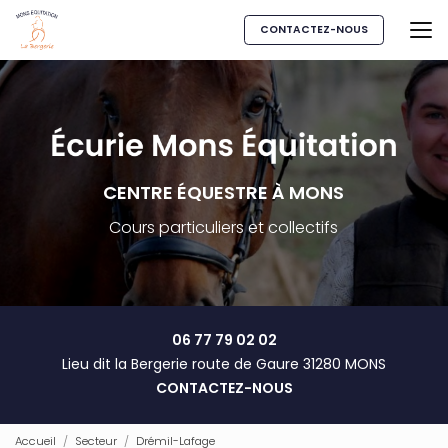
Aller
au
CONTACTEZ-NOUS
contenu
principal
CENTRE ÉQUESTRE À MONS
Cours particuliers et collectifs
06 77 79 02 02
Lieu dit la Bergerie route de Gaure 31280 MONS
CONTACTEZ-NOUS
Accueil
Secteur
Drémil-Lafage