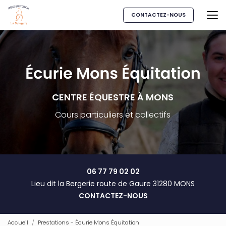
Aller
au
CONTACTEZ-NOUS
contenu
principal
CENTRE ÉQUESTRE À MONS
Cours particuliers et collectifs
06 77 79 02 02
Lieu dit la Bergerie route de Gaure 31280 MONS
CONTACTEZ-NOUS
Accueil
Prestations - Écurie Mons Équitation