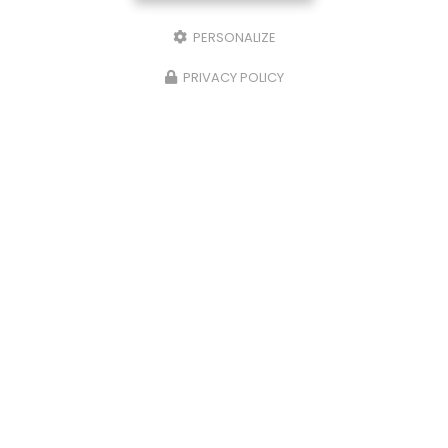
PERSONALIZE
PRIVACY POLICY
Centre équestre à Mons
Lieu dit la Bergerie route de Gaure
31280 MONS
06 77 79 02 02