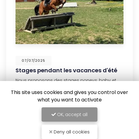
07/07/2025
Stages pendant les vacances d'été
Nous proposons des stages poneys, baby et
chevaux par demi journée du lundi au vendredi
This site uses cookies and gives you control over
du 7 juillet jusqu'au 25 juillet et à partir du 18 aout
jusqu'à la rentrée des classes . - Les lundis
what you want to activate
matins…
OK, accept all
TOUTE L'ACTUALITÉ
Deny all cookies