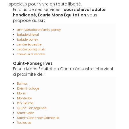
spacieux pour vivre en toute liberté.
En plus de ses services :
cours cheval adulte
handicapé, Écurie Mons Équitation
vous
propose aussi :
anniversaire enfants poney
balade cheval
balade poney
centre équestre
centre poney club
chevaux à vendre
Quint-Fonsegrives
Écurie Mons Équitation Centre équestre intervient
à proximité de :
Balma
Drémil-Lafage
Mons
Montrabé
Pin-Balma
Quint-Fonsegrives
Saint-Jean
Saint-Orens-de-Gameville
Toulouse