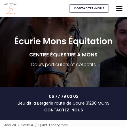
Aller
au
CONTACTEZ-NOUS
contenu
principal
CENTRE ÉQUESTRE À MONS
Cours particuliers et collectifs
06 77 79 02 02
Lieu dit la Bergerie route de Gaure 31280 MONS
CONTACTEZ-NOUS
Accueil
Secteur
Quint-Fonsegrives