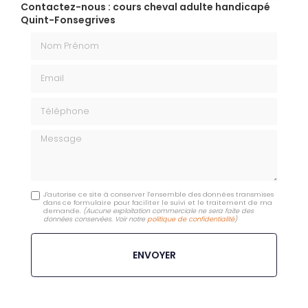
Contactez-nous : cours cheval adulte handicapé
Quint-Fonsegrives
Nom Prénom
Email
Téléphone
Message
J'autorise ce site à conserver l'ensemble des données transmises
dans ce formulaire pour faciliter le suivi et le traitement de ma
demande.
(Aucune exploitation commerciale ne sera faite des
données conservées. Voir notre
politique de confidentialité
)