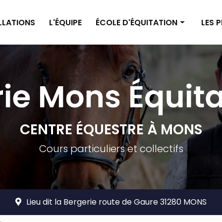
ALLATIONS
L'ÉQUIPE
ÉCOLE D'ÉQUITATION
LES 
Enseignement poney
Pensi
Enseignement cheval
Pensi
Planning
Tarif
Tarifs
CENTRE ÉQUESTRE À MONS
Cours particuliers et collectifs
Lieu dit la Bergerie route de Gaure 31280 MONS