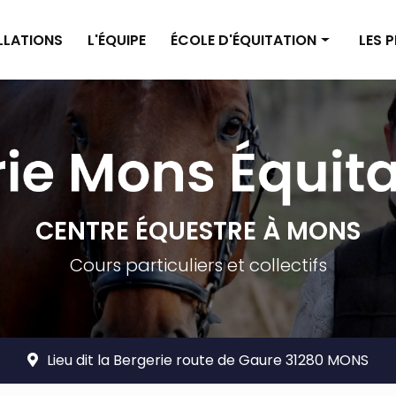
ALLATIONS
L'ÉQUIPE
ÉCOLE D'ÉQUITATION
LES 
Enseignement poney
Pensi
Enseignement cheval
Pensi
Planning
Tarif
Tarifs
CENTRE ÉQUESTRE À MONS
Cours particuliers et collectifs
Lieu dit la Bergerie route de Gaure 31280 MONS