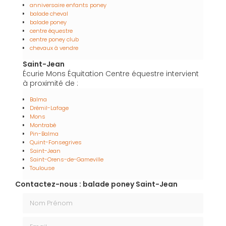
anniversaire enfants poney
balade cheval
balade poney
centre équestre
centre poney club
chevaux à vendre
Saint-Jean
Écurie Mons Équitation Centre équestre intervient
à proximité de :
Balma
Drémil-Lafage
Mons
Montrabé
Pin-Balma
Quint-Fonsegrives
Saint-Jean
Saint-Orens-de-Gameville
Toulouse
Contactez-nous : balade poney Saint-Jean
Nom Prénom
Email