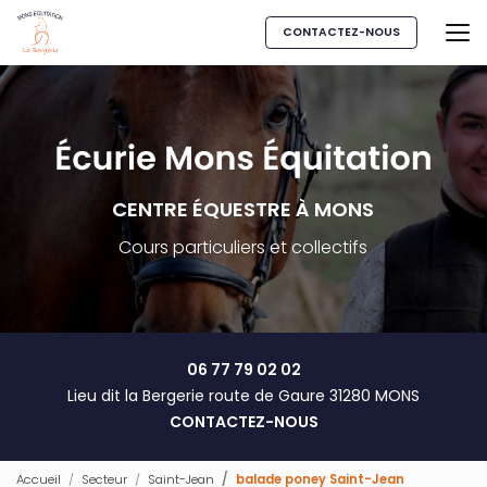
Aller
au
CONTACTEZ-NOUS
contenu
principal
CENTRE ÉQUESTRE À MONS
Cours particuliers et collectifs
06 77 79 02 02
Lieu dit la Bergerie route de Gaure 31280 MONS
CONTACTEZ-NOUS
Accueil
Secteur
Saint-Jean
balade poney Saint-Jean