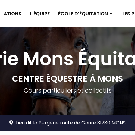
ALLATIONS
L'ÉQUIPE
ÉCOLE D'ÉQUITATION
LES 
Enseignement poney
Pensi
Enseignement cheval
Pensi
Planning
Tarif
Tarifs
CENTRE ÉQUESTRE À MONS
Cours particuliers et collectifs
Lieu dit la Bergerie route de Gaure 31280 MONS