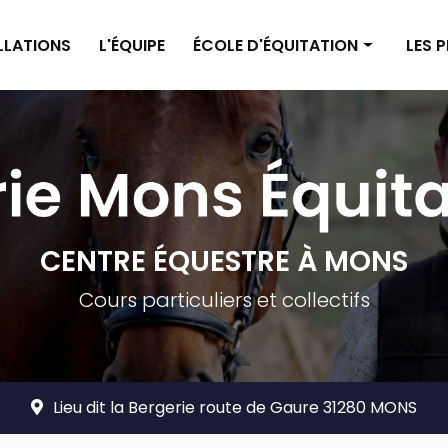
ALLATIONS
L'ÉQUIPE
ÉCOLE D'ÉQUITATION
LES 
Enseignement poney
Pensi
Enseignement cheval
Pensi
Planning
Tarif
Tarifs
CENTRE ÉQUESTRE À MONS
Cours particuliers et collectifs
Lieu dit la Bergerie route de Gaure 31280 MONS