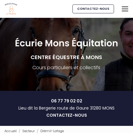
Aller
au
CONTACTEZ-NOUS
contenu
principal
CENTRE ÉQUESTRE À MONS
Cours particuliers et collectifs
06 77 79 02 02
Lieu dit la Bergerie route de Gaure 31280 MONS
CONTACTEZ-NOUS
Accueil
Secteur
Drémil-Lafage