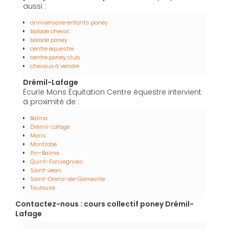
aussi :
anniversaire enfants poney
balade cheval
balade poney
centre équestre
centre poney club
chevaux à vendre
Drémil-Lafage
Écurie Mons Équitation Centre équestre intervient
à proximité de :
Balma
Drémil-Lafage
Mons
Montrabé
Pin-Balma
Quint-Fonsegrives
Saint-Jean
Saint-Orens-de-Gameville
Toulouse
Contactez-nous : cours collectif poney Drémil-
Lafage
Nom Prénom