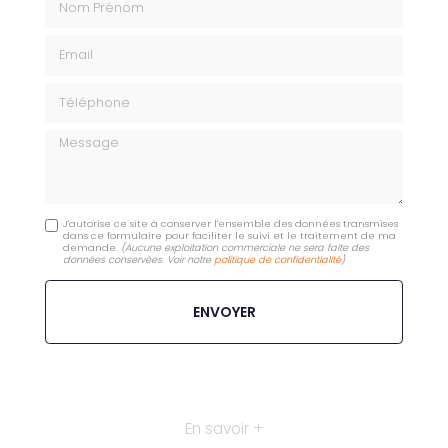
Email
Téléphone
Message
J'autorise ce site à conserver l'ensemble des données transmises
dans ce formulaire pour faciliter le suivi et le traitement de ma
demande.
(Aucune exploitation commerciale ne sera faite des
données conservées. Voir notre
politique de confidentialité
)
En savoir +