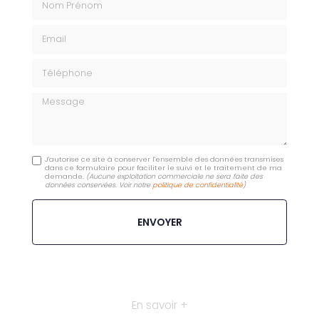
Email
Téléphone
Message
J'autorise ce site à conserver l'ensemble des données transmises
dans ce formulaire pour faciliter le suivi et le traitement de ma
demande.
(Aucune exploitation commerciale ne sera faite des
données conservées. Voir notre
politique de confidentialité
)
En savoir +