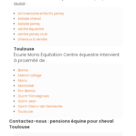
aussi :
anniversaire enfants poney
balade cheval
balade poney
centre équestre
centre poney club
chevaux à vendre
Toulouse
Écurie Mons Équitation Centre équestre intervient
à proximité de :
Balma
Drémil-Lafage
Mons
Montrabé
Pin-Balma
Quint-Fonsegrives
Saint-Jean
Saint-Orens-de-Gameville
Toulouse
Contactez-nous : pensions équine pour cheval
Toulouse
Nom Prénom