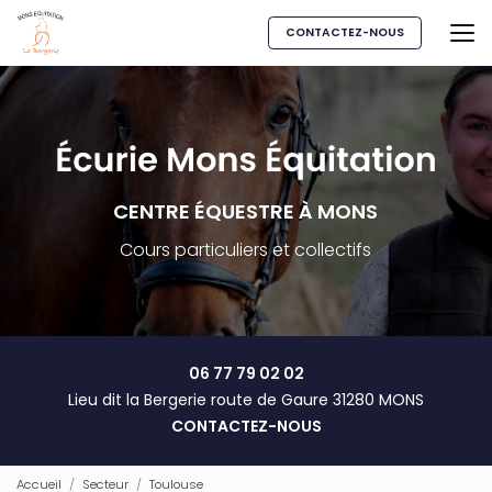
Aller
au
CONTACTEZ-NOUS
contenu
principal
CENTRE ÉQUESTRE À MONS
Cours particuliers et collectifs
06 77 79 02 02
Lieu dit la Bergerie route de Gaure 31280 MONS
CONTACTEZ-NOUS
Accueil
Secteur
Toulouse