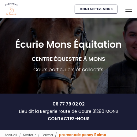
Aller
au
CONTACTEZ-NOUS
contenu
principal
CENTRE ÉQUESTRE À MONS
Cours particuliers et collectifs
06 77 79 02 02
Lieu dit la Bergerie route de Gaure 31280 MONS
CONTACTEZ-NOUS
Accueil
Secteur
Balma
promenade poney Balma