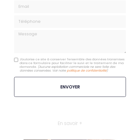
Email
Téléphone
Message
J'autorise ce site à conserver l'ensemble des données transmises
dans ce formulaire pour faciliter le suivi et le traitement de ma
demande.
(Aucune exploitation commerciale ne sera faite des
données conservées. Voir notre
politique de confidentialité
)
En savoir +