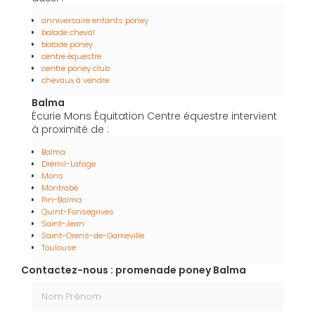
anniversaire enfants poney
balade cheval
balade poney
centre équestre
centre poney club
chevaux à vendre
Balma
Écurie Mons Équitation Centre équestre intervient
à proximité de :
Balma
Drémil-Lafage
Mons
Montrabé
Pin-Balma
Quint-Fonsegrives
Saint-Jean
Saint-Orens-de-Gameville
Toulouse
Contactez-nous : promenade poney Balma
Nom Prénom