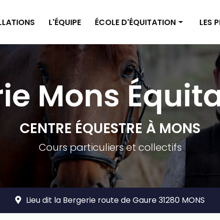
ALLATIONS
L'ÉQUIPE
ÉCOLE D'ÉQUITATION
LES 
Enseignement poney
Pensi
Enseignement cheval
Pensi
Planning
Tarif
Tarifs
CENTRE ÉQUESTRE À MONS
Cours particuliers et collectifs
Lieu dit la Bergerie route de Gaure 31280 MONS