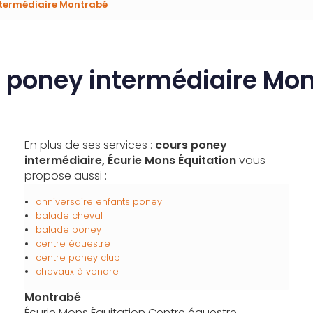
ntermédiaire Montrabé
 poney intermédiaire Mo
En plus de ses services :
cours poney
intermédiaire, Écurie Mons Équitation
vous
propose aussi :
anniversaire enfants poney
balade cheval
balade poney
centre équestre
centre poney club
chevaux à vendre
Montrabé
Écurie Mons Équitation Centre équestre