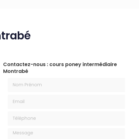
ntrabé
Contactez-nous : cours poney intermédiaire
Montrabé
Nom Prénom
Email
Téléphone
Message