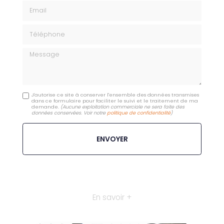
Email
Téléphone
Message
J'autorise ce site à conserver l'ensemble des données transmises
dans ce formulaire pour faciliter le suivi et le traitement de ma
demande.
(Aucune exploitation commerciale ne sera faite des
données conservées. Voir notre
politique de confidentialité
)
En savoir +