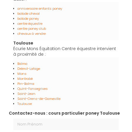
anniversaire enfants poney
balade cheval
balade poney
centre équestre
centre poney club
chevaux à vendre
Toulouse
Écurie Mons Équitation Centre équestre intervient
à proximité de :
Balma
Drémil-Lafage
Mons
Montrabé
Pin-Balma
Quint-Fonsegrives
Saint-Jean
Saint-Orens-de-Gameville
Toulouse
Contactez-nous : cours particulier poney Toulouse
Nom Prénom