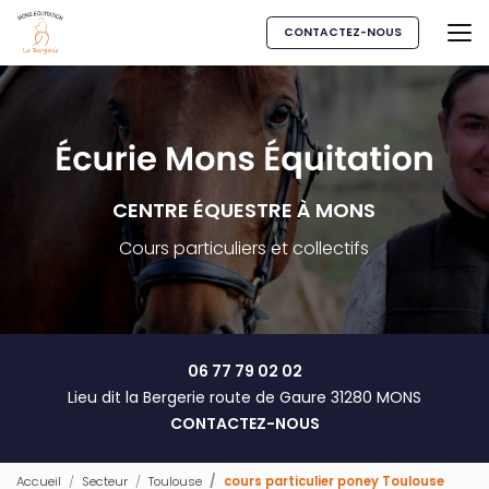
Aller
au
CONTACTEZ-NOUS
contenu
principal
CENTRE ÉQUESTRE À MONS
Cours particuliers et collectifs
06 77 79 02 02
Lieu dit la Bergerie route de Gaure 31280 MONS
CONTACTEZ-NOUS
Accueil
Secteur
Toulouse
cours particulier poney Toulouse