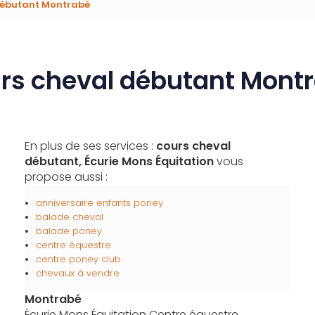
débutant Montrabé
rs cheval débutant Mont
En plus de ses services :
cours cheval
débutant, Écurie Mons Équitation
vous
propose aussi :
anniversaire enfants poney
balade cheval
balade poney
centre équestre
centre poney club
chevaux à vendre
Montrabé
Écurie Mons Équitation Centre équestre