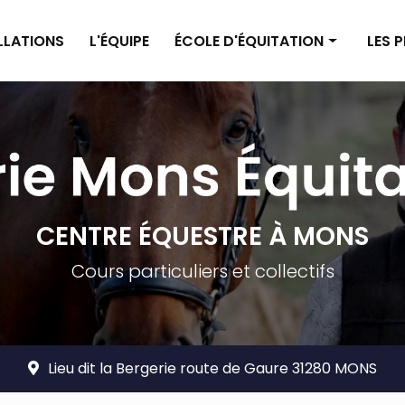
ALLATIONS
L'ÉQUIPE
ÉCOLE D'ÉQUITATION
LES 
Enseignement poney
Pensi
Enseignement cheval
Pensi
Planning
Tarif
Tarifs
CENTRE ÉQUESTRE À MONS
Cours particuliers et collectifs
Lieu dit la Bergerie route de Gaure 31280 MONS