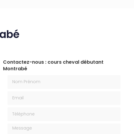
rabé
Contactez-nous : cours cheval débutant
Montrabé
Nom Prénom
Email
Téléphone
Message