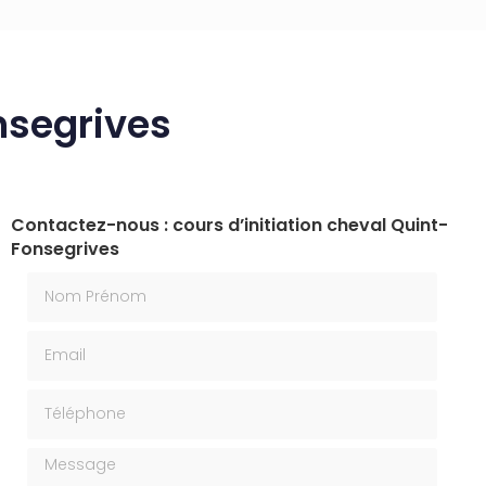
nsegrives
Contactez-nous : cours d’initiation cheval Quint-
Fonsegrives
Nom Prénom
Email
Téléphone
Message