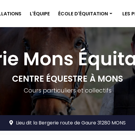
ALLATIONS
L'ÉQUIPE
ÉCOLE D'ÉQUITATION
LES 
Enseignement poney
Pensi
Enseignement cheval
Pensi
Planning
Tarif
Tarifs
CENTRE ÉQUESTRE À MONS
Cours particuliers et collectifs
Lieu dit la Bergerie route de Gaure 31280 MONS