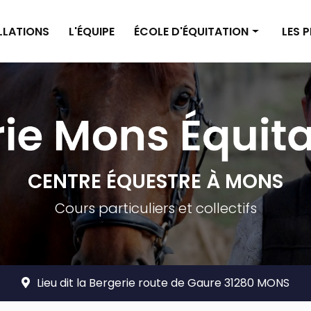
ALLATIONS
L'ÉQUIPE
ÉCOLE D'ÉQUITATION
LES 
Enseignement poney
Pensi
Enseignement cheval
Pensi
Planning
Tarif
Tarifs
CENTRE ÉQUESTRE À MONS
Cours particuliers et collectifs
Lieu dit la Bergerie route de Gaure 31280 MONS