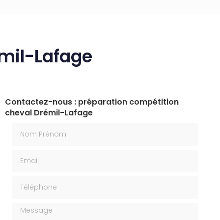
émil-Lafage
Contactez-nous : préparation compétition
cheval Drémil-Lafage
Nom Prénom
Email
Téléphone
Message