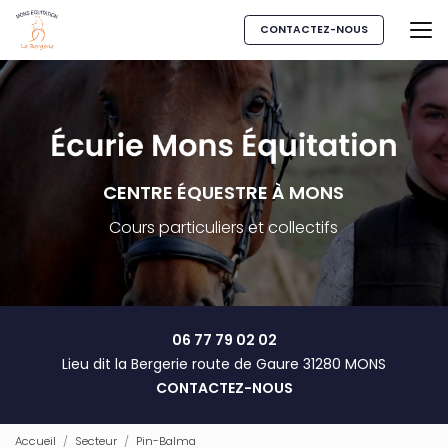
Aller
au
CONTACTEZ-NOUS
contenu
principal
CENTRE ÉQUESTRE À MONS
Cours particuliers et collectifs
06 77 79 02 02
Lieu dit la Bergerie route de Gaure 31280 MONS
CONTACTEZ-NOUS
Accueil
Secteur
Pin-Balma