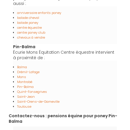
aussi :
anniversaire enfants poney
balade cheval
balade poney
centre équestre
centre poney club
chevaux à vendre
Pin-Balma
Écurie Mons Équitation Centre équestre intervient
à proximité de :
Balma
Drémil-Lafage
Mons
Montrabé
Pin-Balma
Quint-Fonsegrives
Saint-Jean
Saint-Orens-de-Gameville
Toulouse
Contactez-nous : pensions équine pour poney Pin-
Balma
Nom Prénom