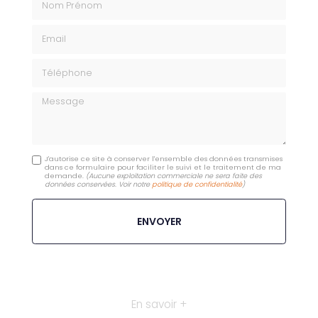
Email
Téléphone
Message
J'autorise ce site à conserver l'ensemble des données transmises
dans ce formulaire pour faciliter le suivi et le traitement de ma
demande.
(Aucune exploitation commerciale ne sera faite des
données conservées. Voir notre
politique de confidentialité
)
En savoir +