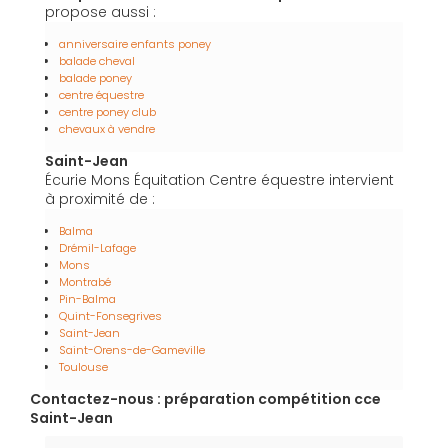
propose aussi :
anniversaire enfants poney
balade cheval
balade poney
centre équestre
centre poney club
chevaux à vendre
Saint-Jean
Écurie Mons Équitation Centre équestre intervient
à proximité de :
Balma
Drémil-Lafage
Mons
Montrabé
Pin-Balma
Quint-Fonsegrives
Saint-Jean
Saint-Orens-de-Gameville
Toulouse
Contactez-nous : préparation compétition cce
Saint-Jean
Nom Prénom