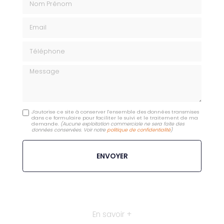
Email
Téléphone
Message
J'autorise ce site à conserver l'ensemble des données transmises
dans ce formulaire pour faciliter le suivi et le traitement de ma
demande.
(Aucune exploitation commerciale ne sera faite des
données conservées. Voir notre
politique de confidentialité
)
En savoir +