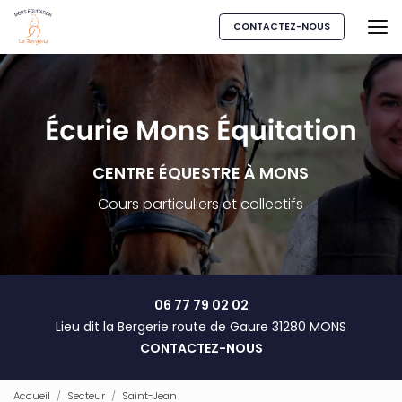
Aller
au
CONTACTEZ-NOUS
contenu
principal
CENTRE ÉQUESTRE À MONS
Cours particuliers et collectifs
06 77 79 02 02
Lieu dit la Bergerie route de Gaure 31280 MONS
CONTACTEZ-NOUS
Accueil
Secteur
Saint-Jean