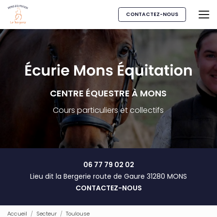
Aller
au
CONTACTEZ-NOUS
contenu
principal
CENTRE ÉQUESTRE À MONS
Cours particuliers et collectifs
06 77 79 02 02
Lieu dit la Bergerie route de Gaure 31280 MONS
CONTACTEZ-NOUS
Accueil
Secteur
Toulouse