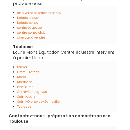
propose aussi :
anniversaire enfants poney
balade cheval
balade poney
centre équestre
centre poney club
chevaux à vendre
Toulouse
Écurie Mons Équitation Centre équestre intervient
à proximité de :
Balma
Drémil-Lafage
Mons
Montrabé
Pin-Balma
Quint-Fonsegrives
Saint-Jean
Saint-Orens-de-Gameville
Toulouse
Contactez-nous : préparation competition cso
Toulouse
Nom Prénom