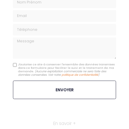
Email
Téléphone
Message
J'autorise ce site à conserver l'ensemble des données transmises
dans ce formulaire pour faciliter le suivi et le traitement de ma
demande.
(Aucune exploitation commerciale ne sera faite des
données conservées. Voir notre
politique de confidentialité
)
En savoir +