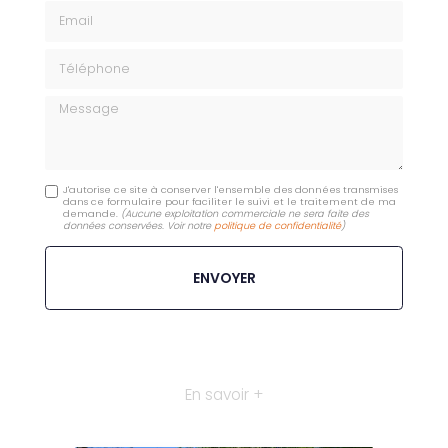
Email
Téléphone
Message
J'autorise ce site à conserver l'ensemble des données transmises
dans ce formulaire pour faciliter le suivi et le traitement de ma
demande.
(Aucune exploitation commerciale ne sera faite des
données conservées. Voir notre
politique de confidentialité
)
En savoir +