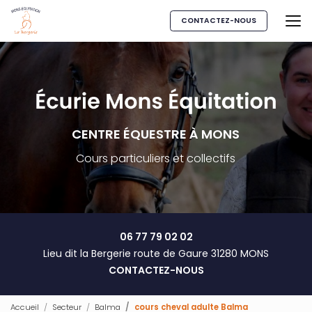
Aller
au
CONTACTEZ-NOUS
contenu
principal
CENTRE ÉQUESTRE À MONS
Cours particuliers et collectifs
06 77 79 02 02
Lieu dit la Bergerie route de Gaure 31280 MONS
CONTACTEZ-NOUS
Accueil
Secteur
Balma
cours cheval adulte Balma