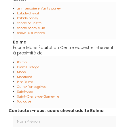
anniversaire enfants poney
balade cheval
balade poney
centre équestre
centre poney club
chevaux à vendre
Balma
Écurie Mons Équitation Centre équestre intervient
à proximité de :
Balma
Drémil-Lafage
Mons
Montrabé
Pin-Balma
Quint-Fonsegrives
Saint-Jean
Saint-Orens-de-Gameville
Toulouse
Contactez-nous : cours cheval adulte Balma
Nom Prénom