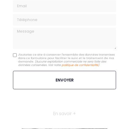
Email
Téléphone
Message
J'autorise ce site à conserver l'ensemble des données transmises
dans ce formulaire pour faciliter le suivi et le traitement de ma
demande.
(Aucune exploitation commerciale ne sera faite des
données conservées. Voir notre
politique de confidentialité
)
En savoir +