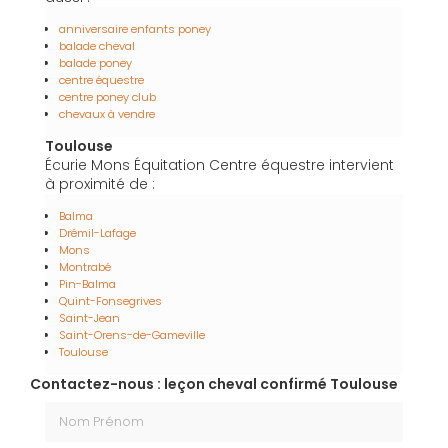
anniversaire enfants poney
balade cheval
balade poney
centre équestre
centre poney club
chevaux à vendre
Toulouse
Écurie Mons Équitation Centre équestre intervient
à proximité de :
Balma
Drémil-Lafage
Mons
Montrabé
Pin-Balma
Quint-Fonsegrives
Saint-Jean
Saint-Orens-de-Gameville
Toulouse
Contactez-nous : leçon cheval confirmé Toulouse
Nom Prénom