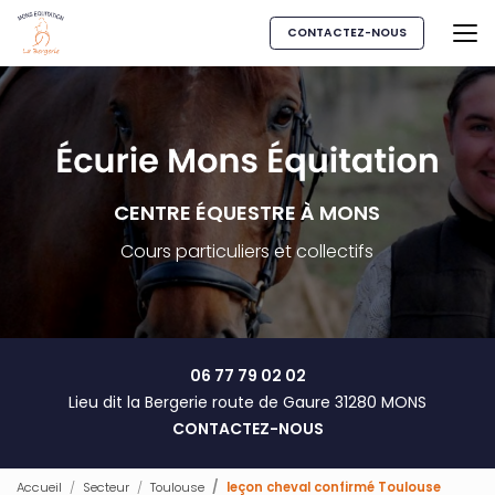
Aller
au
CONTACTEZ-NOUS
contenu
principal
CENTRE ÉQUESTRE À MONS
Cours particuliers et collectifs
06 77 79 02 02
Lieu dit la Bergerie route de Gaure 31280 MONS
CONTACTEZ-NOUS
Accueil
Secteur
Toulouse
leçon cheval confirmé Toulouse