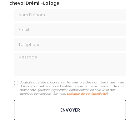
cheval Drémil-Lafage
Nom Prénom
Email
Téléphone
Message
J'autorise ce site à conserver l'ensemble des données transmises
dans ce formulaire pour faciliter le suivi et le traitement de ma
demande.
(Aucune exploitation commerciale ne sera faite des
données conservées. Voir notre
politique de confidentialité
)