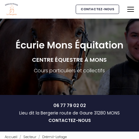
Aller
au
CONTACTEZ-NOUS
contenu
principal
CENTRE ÉQUESTRE À MONS
Cours particuliers et collectifs
06 77 79 02 02
Lieu dit la Bergerie route de Gaure 31280 MONS
CONTACTEZ-NOUS
Accueil
Secteur
Drémil-Lafage