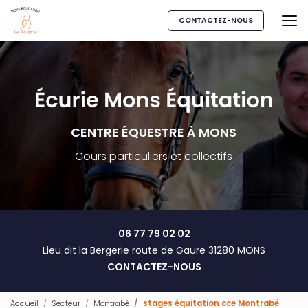
Aller
au
CONTACTEZ-NOUS
contenu
principal
CENTRE ÉQUESTRE À MONS
Cours particuliers et collectifs
06 77 79 02 02
Lieu dit la Bergerie route de Gaure 31280 MONS
CONTACTEZ-NOUS
Accueil
Secteur
Montrabé
stages équitation cce Montrabé