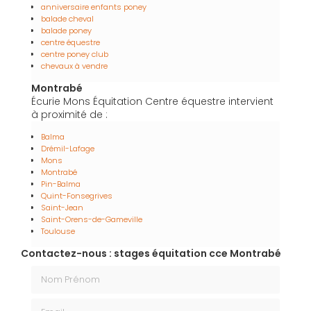
anniversaire enfants poney
balade cheval
balade poney
centre équestre
centre poney club
chevaux à vendre
Montrabé
Écurie Mons Équitation Centre équestre intervient
à proximité de :
Balma
Drémil-Lafage
Mons
Montrabé
Pin-Balma
Quint-Fonsegrives
Saint-Jean
Saint-Orens-de-Gameville
Toulouse
Contactez-nous : stages équitation cce Montrabé
Nom Prénom
Email